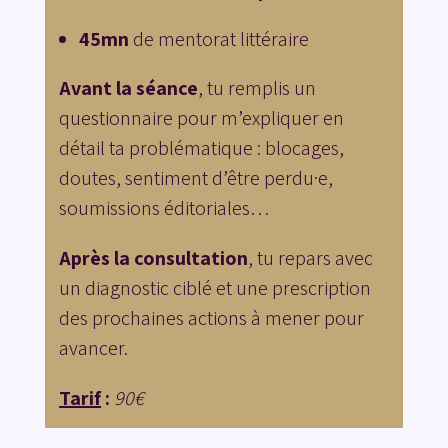
45mn
de mentorat littéraire
Avant la séance
, tu remplis un
questionnaire pour m’expliquer en
détail ta problématique : blocages,
doutes, sentiment d’être perdu·e,
soumissions éditoriales…
Après la consultation
, tu repars avec
un diagnostic ciblé et une prescription
des prochaines actions à mener pour
avancer.
Tarif
:
90€