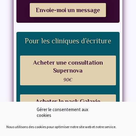
Envoie-moi un message
Pour les cliniques d’écriture
Acheter une consultation
Supernova
90€
Acheter le pack Galaxie
Gérer le consentement aux
Paiement en 3x disponible
cookies
450€
Nous utilisons des cookies pour optimiser notre site web et notre service.