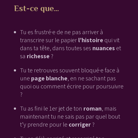
Est-ce que…
Tu es frustré·e de ne pas arriver à
transcrire sur le papier
l’histoire
qui vit
dans ta tête, dans toutes ses
nuances
et
sa
richesse
?
Tu te retrouves souvent bloqué·e face à
une
page blanche
, en ne sachant pas
quoi ou comment écrire pour poursuivre
?
Tu as fini le 1er jet de ton
roman
, mais
maintenant tu ne sais pas par quel bout
t’y prendre pour le
corriger
?