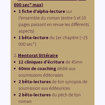
000 sec* max)
1
fiche d’alpha-lecture
sur
l’ensemble du roman (entre 5 et 10
pages passant en revue les différents
aspects)
1 bêta-lecture
du 1er chapitre (~15
000 sec*)
Mentorat littéraire
12
cliniques d’écriture
de 45mn
60mn
de coaching
dédié aux
soumissions éditoriales
2 bêta-lectures
de ton synopsis de
soumission aux éditeurices
2 bêta-lectures
du pitch de ton
roman