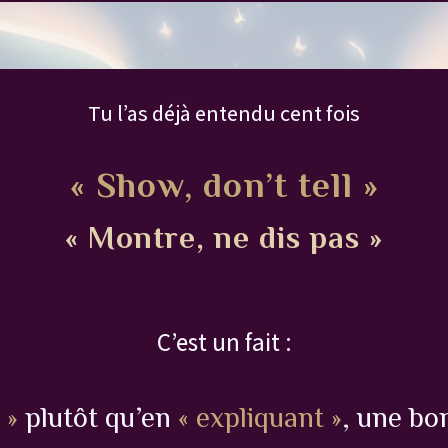
Tu l’as déjà entendu cent fois
« Show, don’t tell »
« Montre, ne dis pas »
C’est un fait :
 »
plutôt qu’en
« expliquant »
, une bo