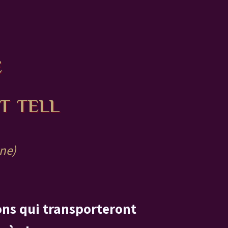
e
t tell
gne)
ons qui transporteront