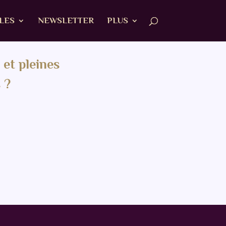
ALES
NEWSLETTER
PLUS
 et pleines
s
?