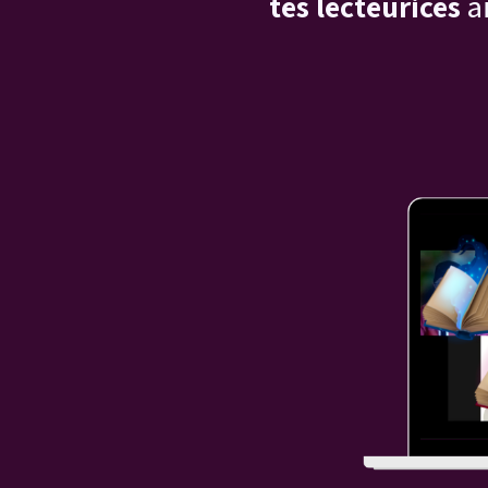
tes lecteurices
ai
Inspiriales de l’Ecriture