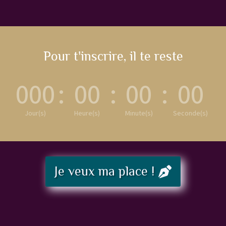
Pour t'inscrire, il te reste
000
:
00
:
00
:
00
Jour(s)
Heure(s)
Minute(s)
Seconde(s)
Je veux ma place !