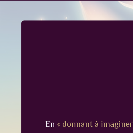
En
« donnant à imaginer