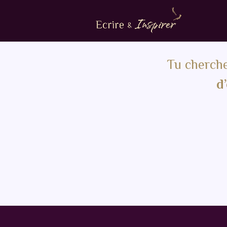
Tu cherch
d