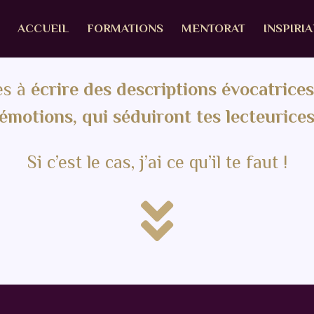
ACCUEIL
FORMATIONS
MENTORAT
INSPIRI
es à
écrire des descriptions évocatrices
’émotions, qui séduiront tes lecteurice
Si c’est le cas, j’ai ce qu’il te faut !
