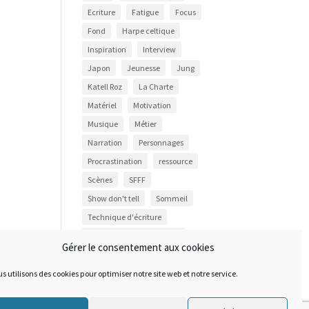
Ecriture
Fatigue
Focus
Fond
Harpe celtique
Inspiration
Interview
Japon
Jeunesse
Jung
Katell Roz
La Charte
Matériel
Motivation
Musique
Métier
Narration
Personnages
Procrastination
ressource
Scènes
SFFF
Show don't tell
Sommeil
Technique d'écriture
Techniques de motivation
Gérer le consentement aux cookies
Vie d'autrice
YA
s utilisons des cookies pour optimiser notre site web et notre service.