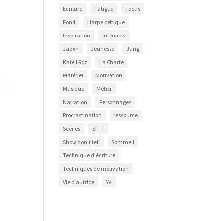
Ecriture
Fatigue
Focus
Fond
Harpe celtique
Inspiration
Interview
Japon
Jeunesse
Jung
Katell Roz
La Charte
Matériel
Motivation
Musique
Métier
Narration
Personnages
Procrastination
ressource
Scènes
SFFF
Show don't tell
Sommeil
Technique d'écriture
Techniques de motivation
Vie d'autrice
YA