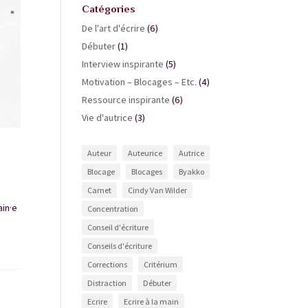
Catégories
De l'art d'écrire
(6)
Débuter
(1)
Interview inspirante
(5)
Motivation – Blocages – Etc.
(4)
Ressource inspirante
(6)
Vie d'autrice
(3)
Auteur
Auteurice
Autrice
Blocage
Blocages
Byakko
Carnet
Cindy Van Wilder
ain·e
Concentration
Conseil d'écriture
Conseils d'écriture
Corrections
Critérium
Distraction
Débuter
Ecrire
Ecrire à la main